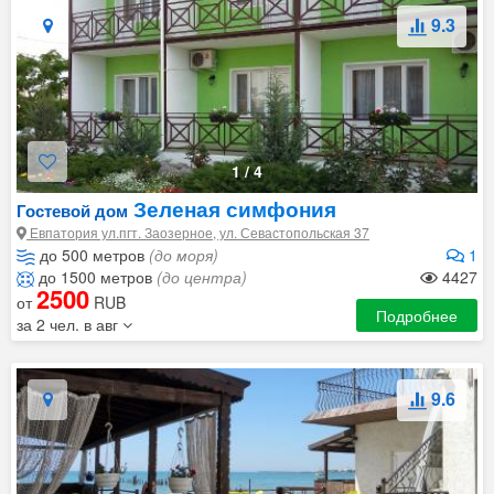
9.3
1
/
4
Зеленая симфония
Гостевой дом
Евпатория ул.пгт. Заозерное, ул. Севастопольская 37
до 500 метров
(до моря)
1
до 1500 метров
(до центра)
4427
2500
от
RUB
Подробнее
за 2 чел. в авг
9.6