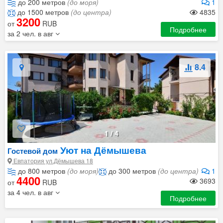
до 200 метров
(до моря)
1
до 1500 метров
(до центра)
4835
3200
от
RUB
Подробнее
за 2 чел. в авг
8.4
1
/
4
Уют на Дёмышева
Гостевой дом
Евпатория ул.Дёмышева 18
до 800 метров
(до моря)
до 300 метров
(до центра)
1
4400
3693
от
RUB
за 4 чел. в авг
Подробнее