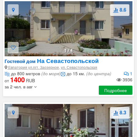
8.6
1
/
4
На Севастопольской
Гостевой дом
Евпатория ул.пгт. Заозерное, ул. Севастопольская
до 800 метров
(до моря)
до 15 км.
(до центра)
1
1400
3936
от
RUB
за 2 чел. в авг
Подробнее
8.3