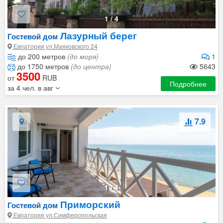
1
/
4
Лазурный берег
Гостевой дом
Евпатория ул.Маяковского 24
до 200 метров
(до моря)
1
до 1750 метров
(до центра)
5643
3500
от
RUB
Подробнее
за 4 чел. в авг
7.9
1
/
4
Приморский
Гостевой дом
Евпатория ул.Симферопольская