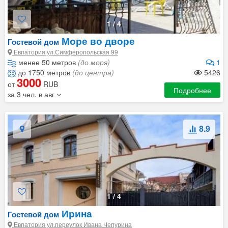
1
/
4
Море во дворе
Гостевой дом
Евпатория ул.Симферопольская 99
менее 50 метров
(до моря)
1
до 1750 метров
(до центра)
5426
3000
от
RUB
Подробнее
за 3 чел. в авг
8.9
1
/
4
Ирина
Гостевой дом
Евпатория ул.переулок Ивана Чепурина