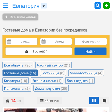
Евпатория
Все типы жилья
Гостевые дома в Евпатории без посредников
Фильтры
Гостей:
1
Найти
Все обьекты
(90)
Частный сектор
(21)
Гостевые дома
(15)
Гостиницы
(8)
Мини-гостиницы
(4)
Квартиры
(18)
Эконом жилье
(1)
Базы отдыха
(1)
Пансионаты
(2)
Дома под ключ
(20)
14
обычная
шт