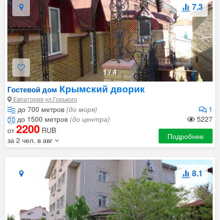
7.3
1
/
4
Крымский дворик
Гостевой дом
Евпатория ул.Горького
до 700 метров
(до моря)
1
до 1500 метров
(до центра)
5227
2200
от
RUB
Подробнее
за 2 чел. в авг
8.1