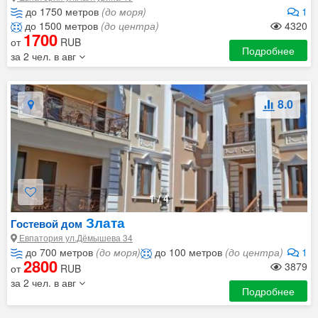
до 1750 метров
(до моря)
1
до 1500 метров
(до центра)
4320
1700
от
RUB
Подробнее
за 2 чел. в авг
8.0
1
/
4
Злата
Гостевой дом
Евпатория ул.Дёмышева 34
до 700 метров
(до моря)
до 100 метров
(до центра)
1
2800
3879
от
RUB
за 2 чел. в авг
Подробнее