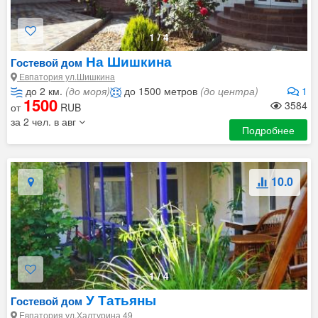
1
/
4
На Шишкина
Гостевой дом
Евпатория ул.Шишкина
до 2 км.
(до моря)
до 1500 метров
(до центра)
1
1500
3584
от
RUB
за 2 чел. в авг
Подробнее
10.0
1
/
4
У Татьяны
Гостевой дом
Евпатория ул.Халтурина 49