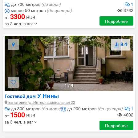
до 700 метров
(до моря)
1
менее 50 метров
(до центра)
3762
3300
от
RUB
Подробнее
за 2 чел. в авг
8.4
1
/
4
У Нины
Гостевой дом
Евпатория ул.Интернациональная 22
до 300 метров
(до моря)
до 200 метров
(до центра)
1
1500
4602
от
RUB
за 3 чел. в авг
Подробнее